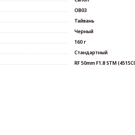
OB03
Тайвань
Черный
160 г
Стандартный
RF 50mm F1.8 STM (4515C