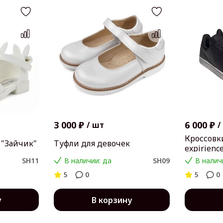
3 000 ₽
6 000 ₽
/
шт
/
Кроссовк
 "Зайчик"
Туфли для девочек
expirienc
SH11
В наличии: да
SH09
В налич
5
0
5
0
у
В корзину