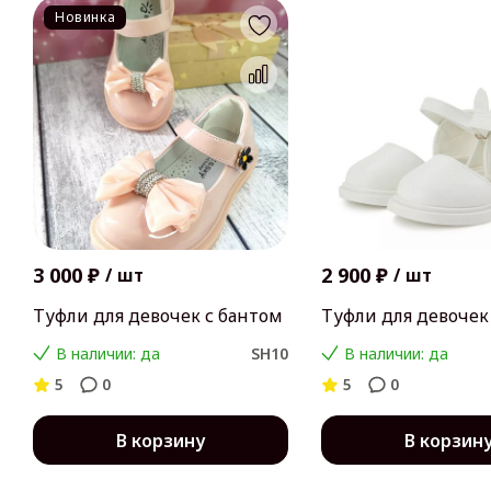
Новинка
3 000 ₽
2 900 ₽
/
шт
/
шт
Туфли для девочек с бантом
Туфли для девочек
В наличии: да
SH10
В наличии: да
5
0
5
0
В корзину
В корзин