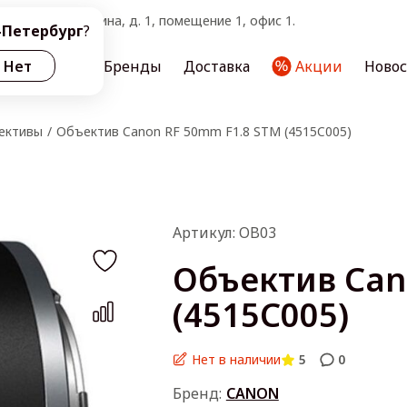
тербург, ул. Ленина, д. 1, помещение 1, офис 1.
-Петербург
?
ас
Нет
Услуги
Бренды
Доставка
Акции
Ново
ективы
Объектив Canon RF 50mm F1.8 STM (4515C005)
Артикул: OB03
Объектив Can
(4515C005)
Нет в наличии
5
0
Бренд:
CANON