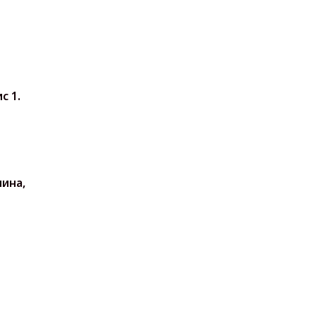
с 1.
нина,
. 1,