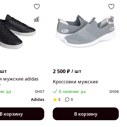
2 500 ₽
шт
/
шт
и мужские adidas
Кроссовки мужские
e
ии: да
SH07
В наличии: да
SH06
Adidas
5
0
В корзину
В корзину