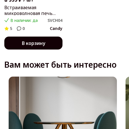
Встраиваемая
микроволновая печь
Candy MIC 201 EX
В наличии: да
SVCH04
5
0
Candy
В корзину
Вам может быть интересно