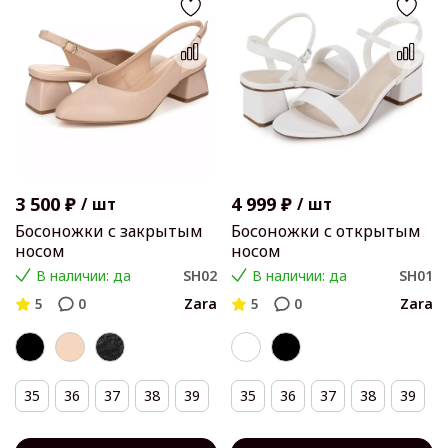
3 500 ₽
4 999 ₽
/
шт
/
шт
Босоножки с закрытым
Босоножки с открытым
носом
носом
В наличии: да
SH02
В наличии: да
SH01
5
0
Zara
5
0
Zara
35
36
37
38
39
35
36
37
38
39