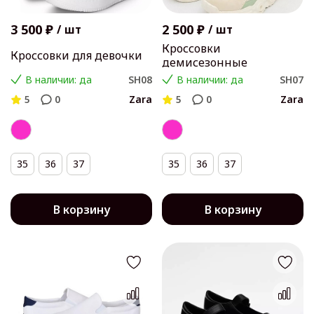
3 500 ₽
2 500 ₽
/
шт
/
шт
Кроссовки
Кроссовки для девочки
демисезонные
В наличии: да
SH08
В наличии: да
SH07
5
0
Zara
5
0
Zara
35
36
37
35
36
37
В корзину
В корзину