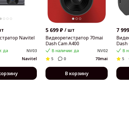
5 699 ₽
7 999
шт
/
шт
тратор Navitel
Видеорегистратор 70mai
Виде
Dash Cam A400
Dash 
: да
NV03
В наличии: да
NV02
В н
Navitel
5
0
70mai
5
корзину
В корзину