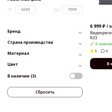
От
До
6 999 ₽
/
Бренд
Видеорегис
R33
Страна производства
В наличии
5
0
Материал
В 
Цвет
В наличии
(3)
Сбросить