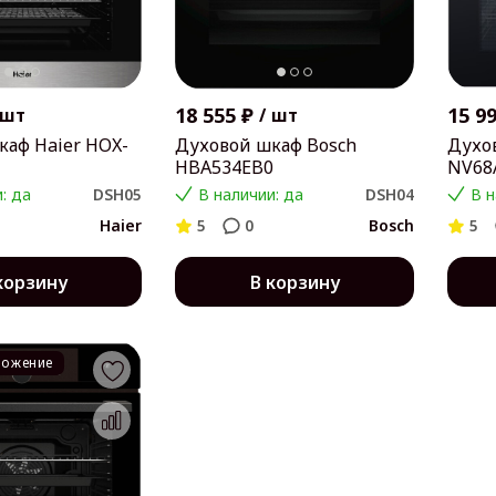
18 555 ₽
15 9
шт
/
шт
каф Haier HOX-
Духовой шкаф Bosch
Духо
HBA534EB0
NV68
: да
DSH05
В наличии: да
DSH04
В н
Haier
5
0
Bosch
5
корзину
В корзину
ложение