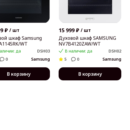
99 ₽
15 999 ₽
/
шт
/
шт
вой шкаф Samsung
Духовой шкаф SAMSUNG
A1145RK/WT
NV7B4120ZAW/WT
аличии: да
DSH03
В наличии: да
DSH02
0
Samsung
5
0
Samsung
В корзину
В корзину