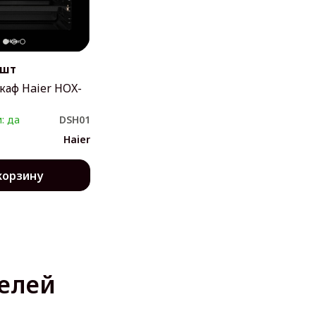
шт
каф Haier HOX-
: да
DSH01
Haier
корзину
елей