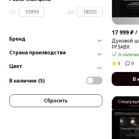
От
До
17 999 ₽
/
Бренд
Духовой ш
FP3ABX
Страна производства
В наличии
5
0
Цвет
В 
В наличии
(5)
Сбросить
Спецпред