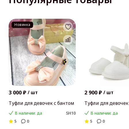
Новинка
3 000 ₽
2 900 ₽
/
шт
/
шт
Туфли для девочек с бантом
Туфли для девочек
В наличии: да
SH10
В наличии: да
5
0
5
0