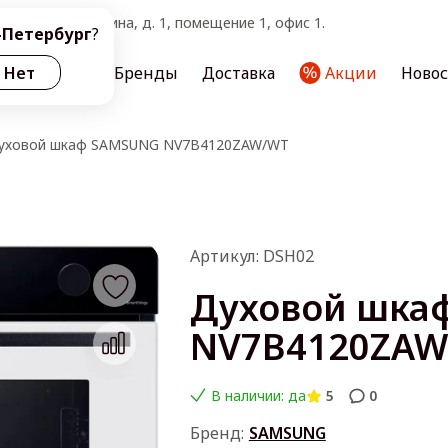
тербург, ул. Ленина, д. 1, помещение 1, офис 1.
-Петербург
?
ас
Нет
Услуги
Бренды
Доставка
Акции
Ново
уховой шкаф SAMSUNG NV7B4120ZAW/WT
Артикул: DSH02
Духовой шка
NV7B4120ZAW
В наличии: да
5
0
Бренд:
SAMSUNG