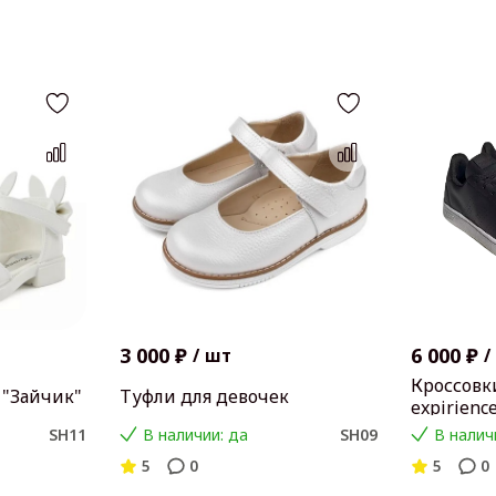
3 000 ₽
6 000 ₽
/
шт
/
Кроссовк
 "Зайчик"
Туфли для девочек
expirienc
SH11
В наличии: да
SH09
В налич
5
0
5
0