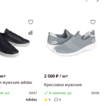
2 500 ₽
шт
/
шт
и мужские adidas
Кроссовки мужские
e
ии: да
SH07
В наличии: да
SH06
Adidas
5
0