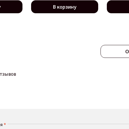
у
В корзину
О
отзывов
мя
*