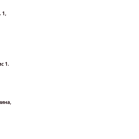
 1,
с 1.
нина,