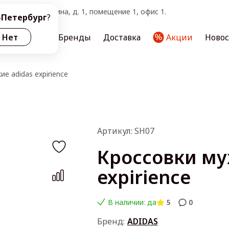
тербург, ул. Ленина, д. 1, помещение 1, офис 1.
-Петербург
?
ас
Нет
Услуги
Бренды
Доставка
Акции
Ново
е adidas expirience
Артикул: SH07
Кроссовки му
expirience
В наличии: да
5
0
Бренд:
ADIDAS