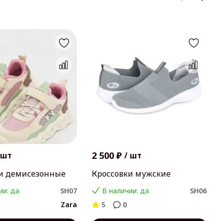
2 500 ₽
шт
/
шт
и демисезонные
Кроссовки мужские
ии: да
SH07
В наличии: да
SH06
Zara
5
0