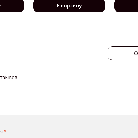
у
В корзину
О
отзывов
мя
*