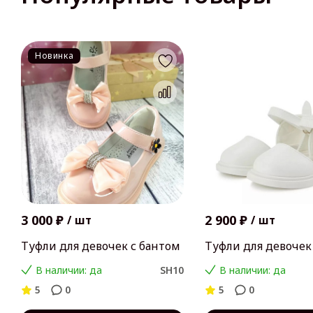
Новинка
3 000 ₽
2 900 ₽
/
шт
/
шт
Туфли для девочек с бантом
Туфли для девочек
В наличии: да
SH10
В наличии: да
5
0
5
0