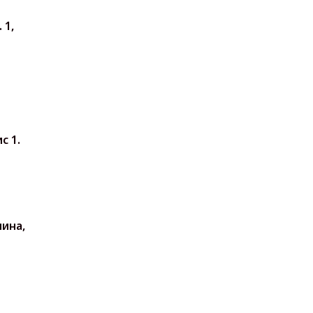
 1,
с 1.
нина,