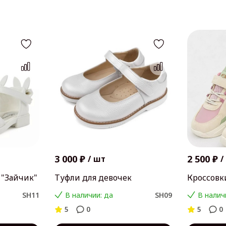
3 000 ₽
2 500 ₽
/
шт
/
 "Зайчик"
Туфли для девочек
Кроссовк
SH11
В наличии: да
SH09
В налич
5
0
5
0