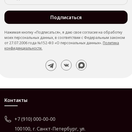
100100, г. Владивосток, ул. Ленина,
д. 1, помещение 1, офис 1.
Подписаться
+7 (900) 000-00-04
info@skyshop-demo.ru
Нажимая кнопку «Подписаться», я даю свое согласие на обработку
10:00 - 18:00 (Пн-Пт)
моих персональных данных, в соответствии с Федеральным законом
от 27.07.2006 года №152-ФЗ «О персональных данных».
Политика
конфиденциальности.
Контакты
+7 (910) 000-00-00
100100, г. Санкт-Петербург, ул.