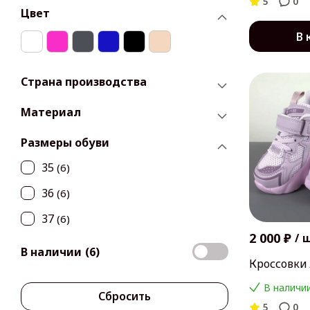
5
0
Цвет
В 
Страна производства
Материал
Размеры обуви
35
(6)
36
(6)
37
(6)
2 000 ₽
/
В наличии
(6)
Кроссовки
В наличии
Сбросить
5
0