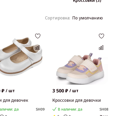
Кроссовки (3)
По умолчанию
 ₽
3 500 ₽
/
шт
/
шт
и для девочек
Кроссовки для девочки
аличии: да
SH09
В наличии: да
SH08