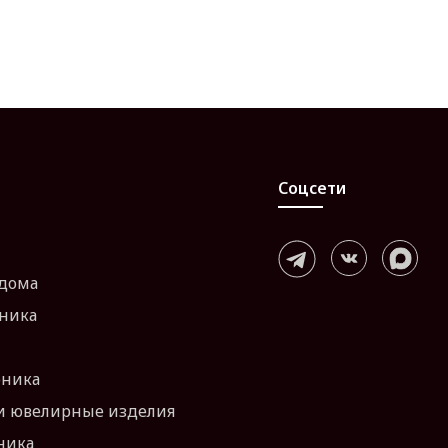
Соцсети
 дома
хника
оника
и ювелирные изделия
ника