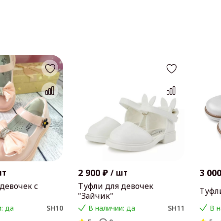
2 900 ₽
3 000
шт
/
шт
девочек с
Туфли для девочек
Туфл
"Зайчик"
: да
SH10
В наличии: да
SH11
В н