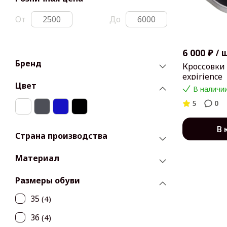
От
До
6 000 ₽
/
Бренд
Кроссовки
expirience
Цвет
В наличии
5
0
В 
Страна производства
Материал
Размеры обуви
35
(4)
36
(4)