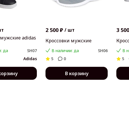
2 500 ₽
3 500
шт
/
шт
 мужские adidas
Кроссовки мужские
Крос
: да
SH07
В наличии: да
SH06
В н
Adidas
5
0
5
корзину
В корзину