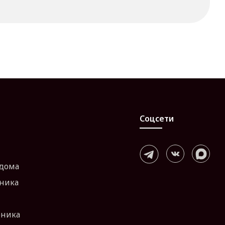
Соцсети
 дома
хника
оника