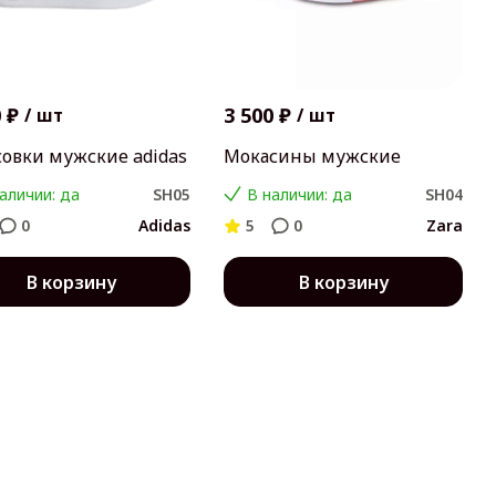
 ₽
3 500 ₽
/
шт
/
шт
совки мужские adidas
Мокасины мужские
аличии: да
SH05
В наличии: да
SH04
0
Adidas
5
0
Zara
В корзину
В корзину