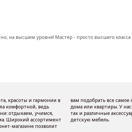
нно, на высшем уровне! Мастер - просто высшего класс
та, красоты и гармонии в
 благоустройства вашего
ла комфортной, ведь
ь как мягкую мебель,
ни: отдыхаем, учимся,
к интерьеру, а также
ма. Широкий ассортимент
детскую мебель.
рнет-магазине позволит