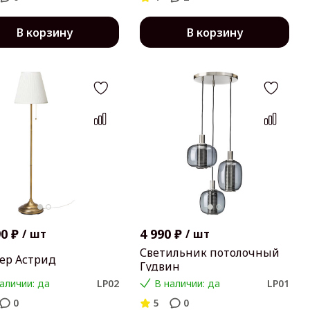
В корзину
В корзину
90 ₽
4 990 ₽
/
шт
/
шт
Светильник потолочный
ер Астрид
Гудвин
аличии: да
LP02
В наличии: да
LP01
0
5
0