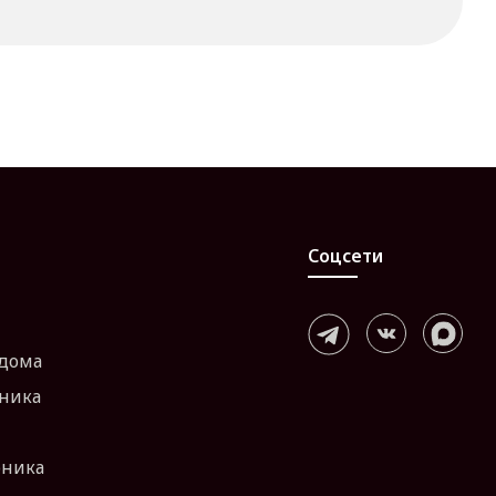
Соцсети
 дома
хника
оника