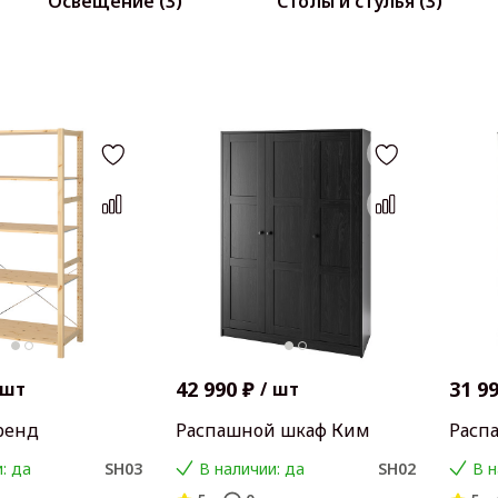
Освещение (3)
Столы и стулья (3)
42 990 ₽
31 9
шт
/
шт
ренд
Распашной шкаф Ким
Расп
: да
SH03
В наличии: да
SH02
В н