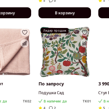
5
0
5
корзину
В корзину
Лидер продаж
По запросу
3 990
шт
Подушка Сад
Стул 
: да
TK02
В наличии: да
TK01
В н
4
2
5