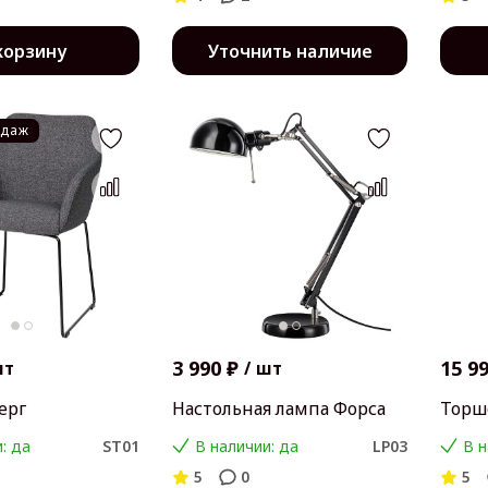
корзину
Уточнить наличие
одаж
3 990 ₽
15 9
шт
/
шт
ерг
Настольная лампа Форса
Торш
: да
ST01
В наличии: да
LP03
В н
5
0
5