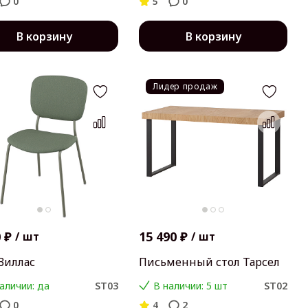
0
5
0
В корзину
В корзину
Лидер продаж
 ₽
15 490 ₽
/
шт
/
шт
Виллас
Письменный стол Тарсел
аличии: да
ST03
В наличии: 5 шт
ST02
0
4
2