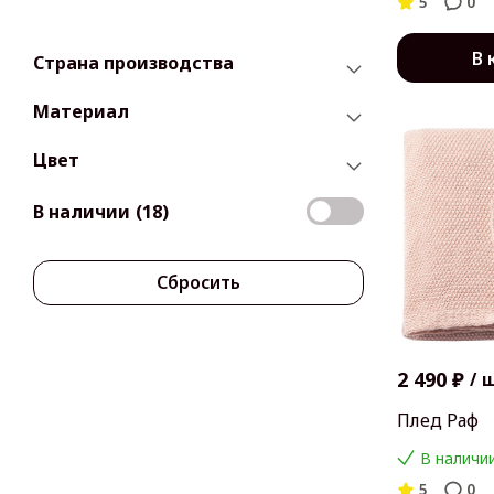
5
0
В 
Страна производства
Материал
Цвет
В наличии
(18)
Сбросить
2 490 ₽
/
Плед Раф
В наличии
5
0