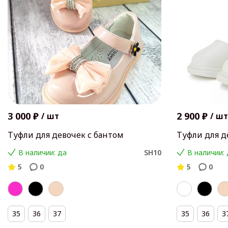
3 000 ₽
2 900 ₽
/
шт
/
шт
Туфли для девочек с бантом
Туфли для д
В наличии: да
SH10
В наличии:
5
0
5
0
35
36
37
35
36
3