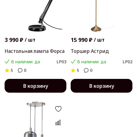
3 990 ₽
15 990 ₽
/
шт
/
шт
Настольная лампа Форса
Торшер Астрид
В наличии: да
LP03
В наличии: да
LP02
5
0
5
0
В корзину
В корзину