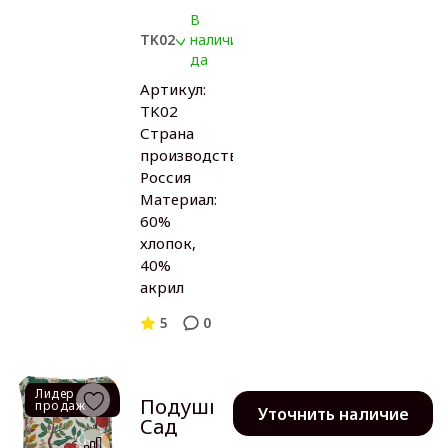
В
TK02
наличии:
да
Артикул:
TK02
Страна
производства:
Россия
Материал:
60%
хлопок,
40%
акрил
5
0
Лидер
Подушка
продаж
Уточнить наличие
Сад