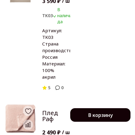
3 590 ₽
/
шт
В
TK03
наличии:
да
Артикул:
TK03
Страна
производства:
Россия
Материал:
100%
акрил
5
0
Плед
В корзину
Раф
2 490 ₽
/
шт