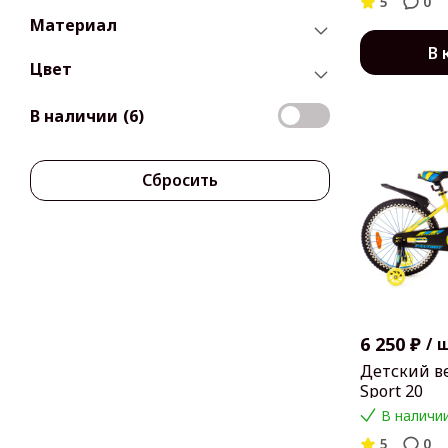
5
0
Материал
В 
Цвет
В наличии
(6)
Сбросить
6 250 ₽
/
Детский ве
Sport 20
В наличии
5
0