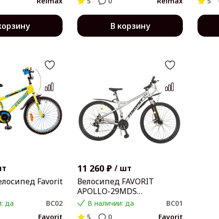
Relmax
5
0
Relmax
5
корзину
В корзину
11 260 ₽
шт
/
шт
лосипед Favorit
Велосипед FAVORIT
APOLLO-29MDS
APL29MD17GR
: да
BC02
В наличии: да
BC01
Favorit
5
0
Favorit