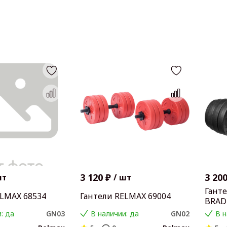
3 120 ₽
3 200
шт
/
шт
Гант
ELMAX 68534
Гантели RELMAX 69004
BRADE
: да
GN03
В наличии: да
GN02
В н