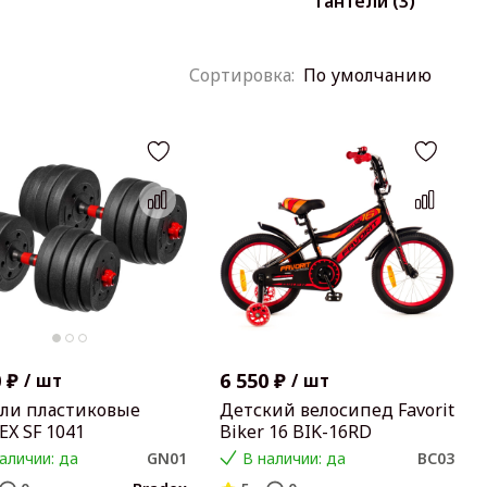
Гантели (3)
По умолчанию
 ₽
6 550 ₽
/
шт
/
шт
ели пластиковые
Детский велосипед Favorit
X SF 1041
Biker 16 BIK-16RD
аличии: да
GN01
В наличии: да
BC03