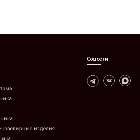
Соцсети
 дома
хника
оника
и ювелирные изделия
ника