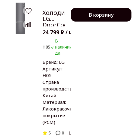
Холодильник
В корзину
LG
DoorCooling+
GC-B509SLCL
24 799 ₽
/
шт
В
H05
наличии:
да
Бренд:
LG
Артикул:
H05
Страна
производства:
Китай
Материал:
Лакокрасочное
покрытие
(PCM)
5
0
LG