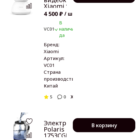
Xiaomi Smart
Camera C300
4 500 ₽
/
шт
XMC01
В
VC01
наличии:
да
Бренд:
Xiaomi
Артикул:
VC01
Страна
производства:
Китай
5
0
Xiaomi
Электрочайник
В корзину
Polaris PWK
1753CGL