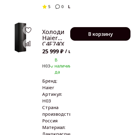
5
0
LG
Холодильник
В корзину
Haier
C4F740CBXGU1
25 999 ₽
/
шт
В
H03
наличии:
да
Бренд:
Haier
Артикул:
H03
Страна
производства:
Россия
Материал:
Лакокрасочное