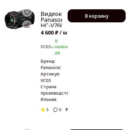
Видеокамера
В корзину
Panasonic
HC-V760EE-K
4 600 ₽
/
шт
В
VC03
наличии:
да
Бренд:
Panasonic
Артикул:
VC03
Страна
производства:
Япония
5
0
Panasonic