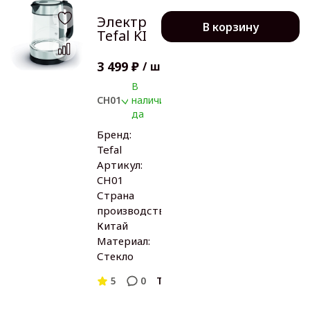
Электрочайник
В корзину
Tefal KI700830
3 499 ₽
/
шт
В
CH01
наличии:
да
Бренд:
Tefal
Артикул:
CH01
Страна
производства:
Китай
Материал:
Стекло
5
0
Tefal