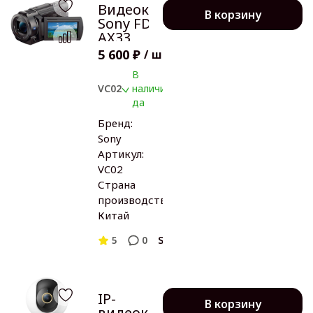
Видеокамера
В корзину
Sony FDR-
AX33
5 600 ₽
/
шт
В
VC02
наличии:
да
Бренд:
Sony
Артикул:
VC02
Страна
производства:
Китай
5
0
Sony
IP-
В корзину
видеокамера