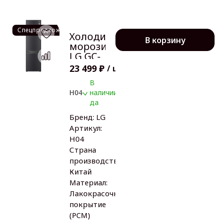
Спецпредложение
Холодильник-
В корзину
морозильник
LG GC-
B509SBUM
23 499 ₽
/
шт
В
H04
наличии:
да
Бренд:
LG
Артикул:
H04
Страна
производства:
Китай
Материал:
Лакокрасочное
покрытие
(PCM)