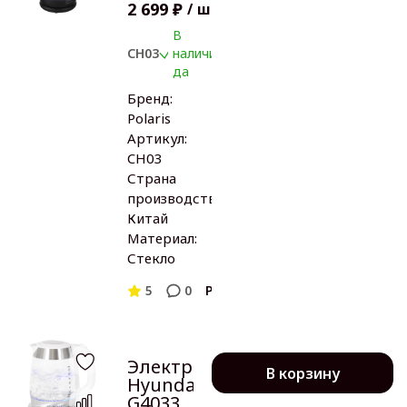
2 699 ₽
/
шт
В
CH03
наличии:
да
Бренд:
Polaris
Артикул:
CH03
Страна
производства:
Китай
Материал:
Стекло
5
0
Polaris
Электрочайник
В корзину
Hyundai HYK-
G4033